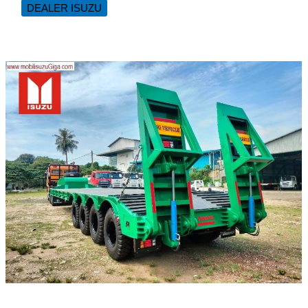
DEALER ISUZU
CDD
LONG
ISUZU
NMR
150
PS