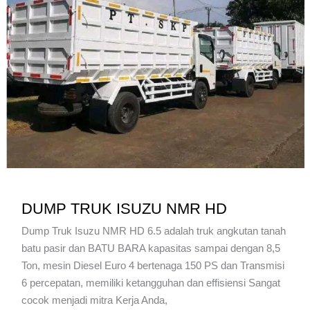
GXZ
350
PS
DUMP TRUK ISUZU NMR HD
Dump Truk Isuzu NMR HD 6.5 adalah truk angkutan tanah
batu pasir dan BATU BARA kapasitas sampai dengan 8,5
Ton, mesin Diesel Euro 4 bertenaga 150 PS dan Transmisi
6 percepatan, memiliki ketangguhan dan effisiensi Sangat
cocok menjadi mitra Kerja Anda,