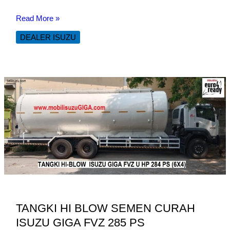
Truk
Read More »
Angkutan
DEALER ISUZU
Pertamina
ISUZU
GIGA
TANGKI HI BLOW SEMEN CURAH
ISUZU GIGA FVZ 285 PS