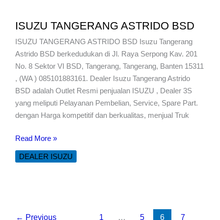
ISUZU TANGERANG ASTRIDO BSD
ISUZU TANGERANG ASTRIDO BSD Isuzu Tangerang
Astrido BSD berkedudukan di Jl. Raya Serpong Kav. 201
No. 8 Sektor VI BSD, Tangerang, Tangerang, Banten 15311
, (WA ) 085101883161. Dealer Isuzu Tangerang Astrido
BSD adalah Outlet Resmi penjualan ISUZU , Dealer 3S
yang meliputi Pelayanan Pembelian, Service, Spare Part.
dengan Harga kompetitif dan berkualitas, menjual Truk
ISUZU
Read More »
TANGERANG
DEALER ISUZU
ASTRIDO
BSD
←
Previous
1
…
5
6
7