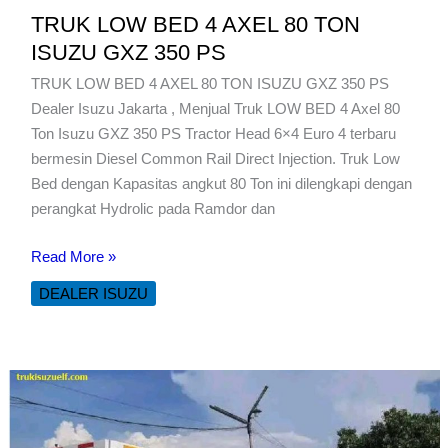
TRUK LOW BED 4 AXEL 80 TON
ISUZU GXZ 350 PS
TRUK LOW BED 4 AXEL 80 TON ISUZU GXZ 350 PS
Dealer Isuzu Jakarta , Menjual Truk LOW BED 4 Axel 80
Ton Isuzu GXZ 350 PS Tractor Head 6×4 Euro 4 terbaru
bermesin Diesel Common Rail Direct Injection. Truk Low
Bed dengan Kapasitas angkut 80 Ton ini dilengkapi dengan
perangkat Hydrolic pada Ramdor dan
TRUK
Read More »
LOW
DEALER ISUZU
BED
4
AXEL
80
TON
ISUZU