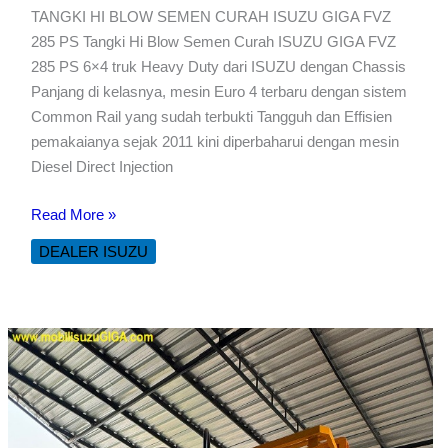
TANGKI HI BLOW SEMEN CURAH ISUZU GIGA FVZ
285 PS Tangki Hi Blow Semen Curah ISUZU GIGA FVZ
285 PS 6×4 truk Heavy Duty dari ISUZU dengan Chassis
Panjang di kelasnya, mesin Euro 4 terbaru dengan sistem
Common Rail yang sudah terbukti Tangguh dan Effisien
pemakaianya sejak 2011 kini diperbaharui dengan mesin
Diesel Direct Injection
TANGKI
Read More »
HI
DEALER ISUZU
BLOW
SEMEN
CURAH
ISUZU
GIGA
FVZ
285
PS