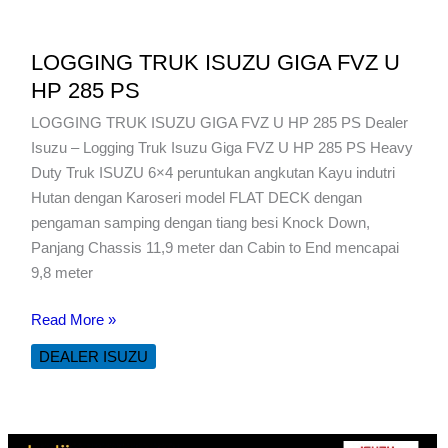
LOGGING TRUK ISUZU GIGA FVZ U
HP 285 PS
LOGGING TRUK ISUZU GIGA FVZ U HP 285 PS Dealer
Isuzu – Logging Truk Isuzu Giga FVZ U HP 285 PS Heavy
Duty Truk ISUZU 6×4 peruntukan angkutan Kayu indutri
Hutan dengan Karoseri model FLAT DECK dengan
pengaman samping dengan tiang besi Knock Down,
Panjang Chassis 11,9 meter dan Cabin to End mencapai
9,8 meter
LOGGING
Read More »
TRUK
DEALER ISUZU
ISUZU
GIGA
FVZ
U