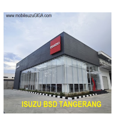
ISUZU
NMR
KREDIT
MURAH
DP
10
JUTA