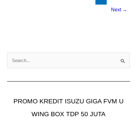
Next
→
C
a
r
i
u
PROMO KREDIT ISUZU GIGA FVM U
n
t
WING BOX TDP 50 JUTA
u
k