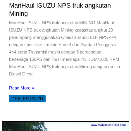
ManHaul ISUZU NPS truk angkutan
Mining
ManHaul ISUZU NPS truk angkutan MINING ManHaul
ISUZU NPS truk angkutan Mining kapasitas angkut 20
penumpang menggunakan Chassis Isuzu ELF NPS 4×4
dengan spesifikasi mesin Euro 4 dan Gardan Penggerak
4×4 serta Transmisi mesin dengan 5 percepatan.
bertenaga 150PS dan Torsi mencapai 41 KGM/1600 RPM.
ManHaul ISUZU NPS truk angkutan Mining dengan mesin
Diesel Direct
ManHaul
Read More »
ISUZU
DEALER ISUZU
NPS
truk
angkutan
Mining