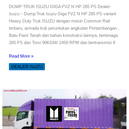
DUMP TRUK ISUZU GIGA FVZ N HP 285 PS Dealer
Isuzu – Dump Truk Isuzu Giga FVZ N HP 285 PS variant
Heavy Duty Truk ISUZU dengan mesin Common Rail
terbaru, armada truk peruntukan angkutan Pertambangan ,
Batu Pasir Tanah dan bahan konstruksi lainnya, bertenaga
285 PS dan Torsi 90KGM/ 1450 RPM dan bertransmisi 8
DUMP
Read More »
TRUK
DEALER ISUZU
ISUZU
GIGA
FVZ
N
HP
285
PS