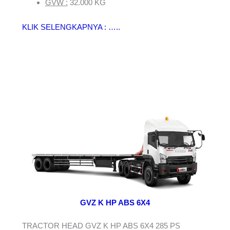
GVW :
32.000 KG
KLIK SELENGKAPNYA : …..
GVZ K HP ABS 6X4
TRACTOR HEAD GVZ K HP ABS 6X4 285 PS