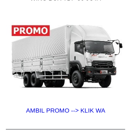
u
k
:
AMBIL PROMO --> KLIK WA