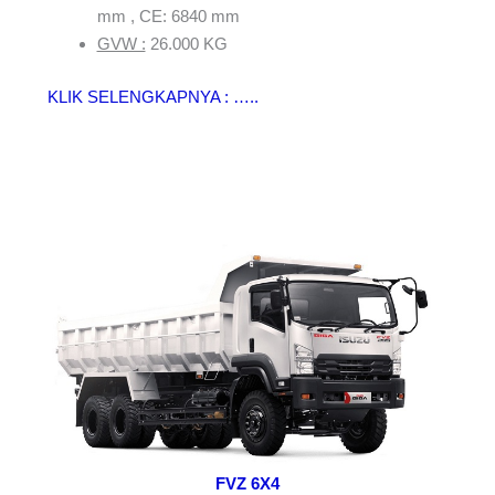
mm , CE: 6840 mm
GVW :
26.000 KG
KLIK SELENGKAPNYA : …..
FVZ 6X4