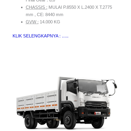
CHASSIS :
MULAI P.8550 X L.2400 X T.2775
mm , CE: 8440 mm
GVW :
14.000 KG
KLIK SELENGKAPNYA : …..