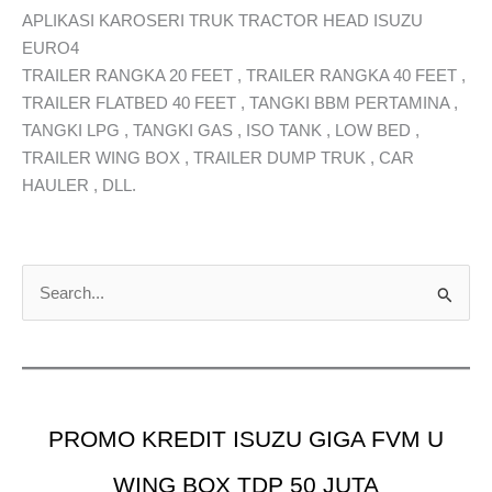
APLIKASI KAROSERI TRUK TRACTOR HEAD ISUZU
EURO4
TRAILER RANGKA 20 FEET , TRAILER RANGKA 40 FEET ,
TRAILER FLATBED 40 FEET , TANGKI BBM PERTAMINA ,
TANGKI LPG , TANGKI GAS , ISO TANK , LOW BED ,
TRAILER WING BOX , TRAILER DUMP TRUK , CAR
HAULER , DLL.
C
a
r
i
u
PROMO KREDIT ISUZU GIGA FVM U
n
t
WING BOX TDP 50 JUTA