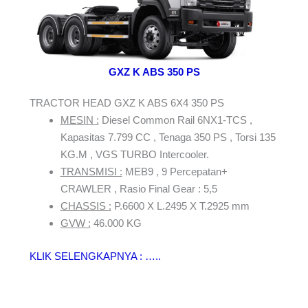
GXZ K ABS 350 PS
TRACTOR HEAD GXZ K ABS 6X4 350 PS
MESIN :
Diesel Common Rail 6NX1-TCS ,
Kapasitas 7.799 CC , Tenaga 350 PS , Torsi 135
KG.M , VGS TURBO Intercooler.
TRANSMISI :
MEB9 , 9 Percepatan+
CRAWLER , Rasio Final Gear : 5,5
CHASSIS :
P.6600 X L.2495 X T.2925 mm
GVW :
46.000 KG
KLIK SELENGKAPNYA : …..