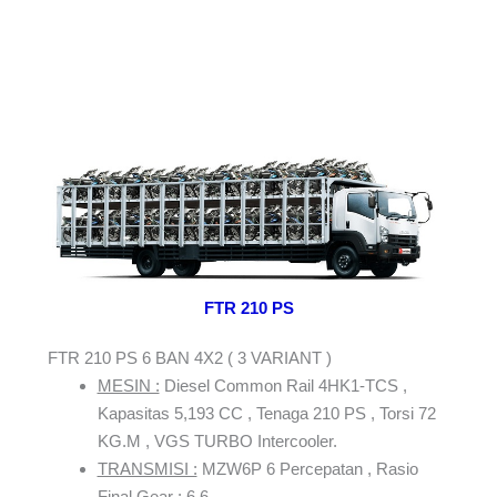
FTR 210 PS
FTR 210 PS 6 BAN 4X2 ( 3 VARIANT )
MESIN :
Diesel Common Rail 4HK1-TCS ,
Kapasitas 5,193 CC , Tenaga 210 PS , Torsi 72
KG.M , VGS TURBO Intercooler.
TRANSMISI :
MZW6P 6 Percepatan , Rasio
Final Gear : 6,6