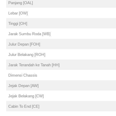
Panjang [OAL]
Lebar [OW]
Tinggi [OH]
Jarak Sumbu Roda [WB]
Julur Depan [FOH]
Julur Belakang [ROH]
Jarak Terandah ke Tanah [HH]
Dimensi Chassis
Jejak Depan [AW]
Jejak Belakang [CW]
Cabin To End [CE]