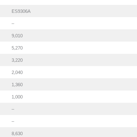
ES9306A
–
9,010
5,270
3,220
2,040
1,360
1,000
–
–
8,630