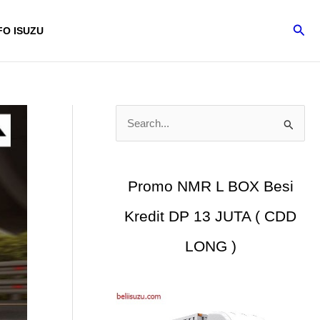
Cari
FO ISUZU
C
a
r
i
Promo NMR L BOX Besi
u
Kredit DP 13 JUTA ( CDD
n
t
LONG )
u
k
: