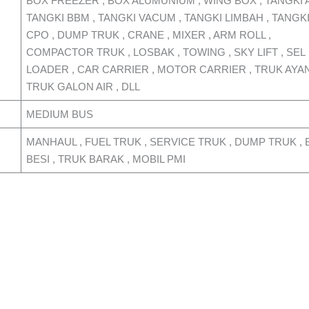
BOX FREEZER , BOX ALUMUNIUM , WING BOX , TANGKI A
TANGKI BBM , TANGKI VACUM , TANGKI LIMBAH , TANGK
CPO , DUMP TRUK , CRANE , MIXER , ARM ROLL ,
COMPACTOR TRUK , LOSBAK , TOWING , SKY LIFT , SEL
LOADER , CAR CARRIER , MOTOR CARRIER , TRUK AYAN
TRUK GALON AIR , DLL
MEDIUM BUS
MANHAUL , FUEL TRUK , SERVICE TRUK , DUMP TRUK , 
BESI , TRUK BARAK , MOBIL PMI