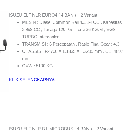
ISUZU ELF NLR EURO4 ( 4 BAN ) – 2 Variant
MESIN
: Diesel Common Rail 4JJ1-TCC , Kapasitas
2,999 CC , Tenaga 120 PS , Torsi 36 KG.M , VGS
TURBO Intercooler.
TRANSMISI
: 6 Percepatan , Rasio Final Gear : 4,3
CHASSIS
: P.4700 X L.1835 X T.2205 mm , CE: 4897
mm
GVW
: 5100 KG
KLIK SELENGKAPNYA : …..
ISUZU ELF NLR B L MICROBUS ( 4 BAN ) – 2 Variant