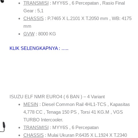
TRANSMISI
: MYY6S , 6 Percepatan , Rasio Final
Gear : 5,1
CHASSIS
: P.7465 X L.2101 X T.2050 mm , WB: 4175
mm
GVW
: 8000 KG
KLIK SELENGKAPNYA : …..
ISUZU ELF NMR EURO4 ( 6 BAN ) – 4 Variant
MESIN
: Diesel Common Rail 4HL1-TCS , Kapasitas
4,778 CC , Tenaga 150 PS , Torsi 41 KG.M , VGS
TURBO Intercooler.
TRANSMISI
: MYY6S , 6 Percepatan
CHASSIS
: Mulai Ukuran P.6435 X L.1924 X T.2340