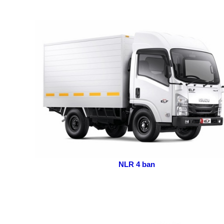
NLR
4 ban