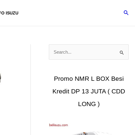
Cari
FO ISUZU
C
a
r
i
Promo NMR L BOX Besi
u
Kredit DP 13 JUTA ( CDD
n
t
LONG )
u
k
: