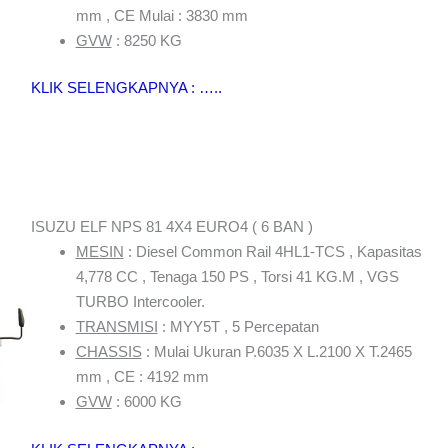
mm , CE Mulai : 3830 mm
GVW
: 8250 KG
KLIK SELENGKAPNYA : …..
ISUZU ELF NPS 81 4X4 EURO4 ( 6 BAN )
MESIN
: Diesel Common Rail 4HL1-TCS , Kapasitas
4,778 CC , Tenaga 150 PS , Torsi 41 KG.M , VGS
TURBO Intercooler.
TRANSMISI
: MYY5T , 5 Percepatan
CHASSIS
: Mulai Ukuran P.6035 X L.2100 X T.2465
mm , CE : 4192 mm
GVW
: 6000 KG