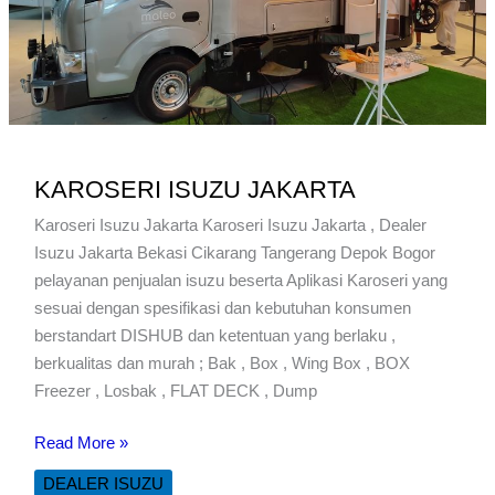
KAROSERI ISUZU JAKARTA
Karoseri Isuzu Jakarta Karoseri Isuzu Jakarta , Dealer
Isuzu Jakarta Bekasi Cikarang Tangerang Depok Bogor
pelayanan penjualan isuzu beserta Aplikasi Karoseri yang
sesuai dengan spesifikasi dan kebutuhan konsumen
berstandart DISHUB dan ketentuan yang berlaku ,
berkualitas dan murah ; Bak , Box , Wing Box , BOX
Freezer , Losbak , FLAT DECK , Dump
KAROSERI
Read More »
ISUZU
DEALER ISUZU