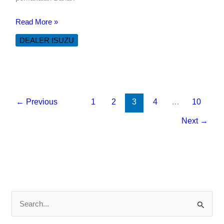
BOX
Read More »
BESI
DEALER ISUZU
ISUZU
GIGA
FRR
Q
190
←
Previous
1
2
3
4
…
10
PS
Next
→
C
a