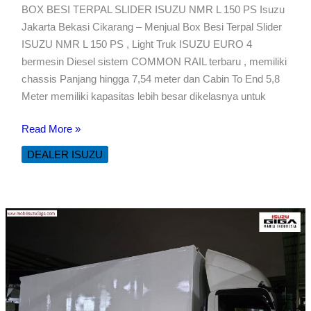
BOX BESI TERPAL SLIDER ISUZU NMR L 150 PS Isuzu
Jakarta Bekasi Cikarang – Menjual Box Besi Terpal Slider
ISUZU NMR L 150 PS , Light Truk ISUZU EURO 4
bermesin Diesel sistem COMMON RAIL terbaru , memiliki
chassis Panjang hingga 7,54 meter dan Cabin To End 5,8
Meter memiliki kapasitas lebih besar dikelasnya untuk
BOX
Read More »
BESI
DEALER ISUZU
TERPAL
SLIDER
ISUZU
NMR
L
150
PS