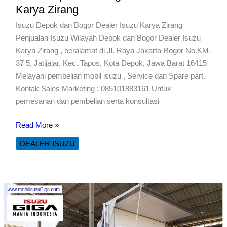
Karya Zirang
Isuzu Depok dan Bogor Dealer Isuzu Karya Zirang
Penjualan Isuzu Wilayah Depok dan Bogor Dealer Isuzu
Karya Zirang , beralamat di Jl. Raya Jakarta-Bogor No.KM.
37 5, Jatijajar, Kec. Tapos, Kota Depok, Jawa Barat 16415
Melayani pembelian mobil isuzu , Service dan Spare part.
Kontak Sales Marketing : 085101883161 Untuk
pemesanan dan pembelian serta konsultasi
Isuzu
Read More »
Depok
DEALER ISUZU
dan
Bogor
Dealer
Isuzu
Karya
Zirang