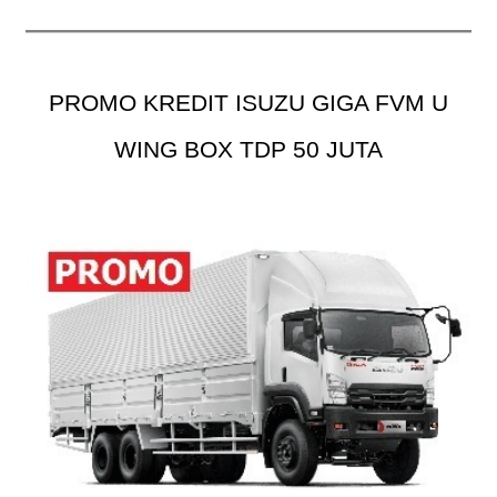
r
i
u
PROMO KREDIT ISUZU GIGA FVM U
n
t
WING BOX TDP 50 JUTA
u
k
: