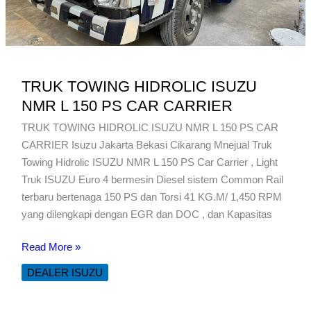
TRUK TOWING HIDROLIC ISUZU
NMR L 150 PS CAR CARRIER
TRUK TOWING HIDROLIC ISUZU NMR L 150 PS CAR
CARRIER Isuzu Jakarta Bekasi Cikarang Mnejual Truk
Towing Hidrolic ISUZU NMR L 150 PS Car Carrier , Light
Truk ISUZU Euro 4 bermesin Diesel sistem Common Rail
terbaru bertenaga 150 PS dan Torsi 41 KG.M/ 1,450 RPM
yang dilengkapi dengan EGR dan DOC , dan Kapasitas
TRUK
Read More »
TOWING
DEALER ISUZU
HIDROLIC
ISUZU