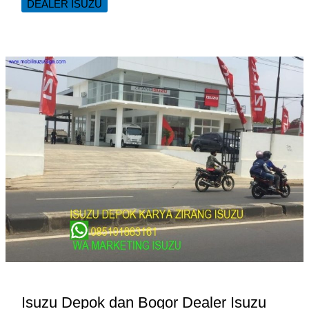
DEALER ISUZU
Jakarta
Timur
Dealer
Isuzu
Karabha
Perkasa
Isuzu Depok dan Bogor Dealer Isuzu