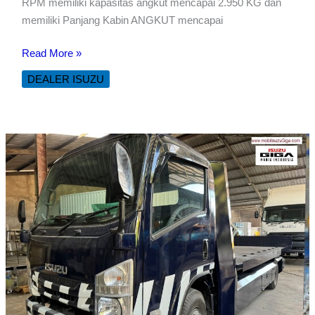
RPM memiliki kapasitas angkut mencapai 2.950 KG dan
memiliki Panjang Kabin ANGKUT mencapai
WING
Read More »
BOX
DEALER ISUZU
ISUZU
TRAGA
EURO
4