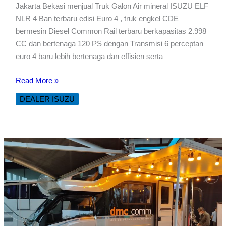
Jakarta Bekasi menjual Truk Galon Air mineral ISUZU ELF
NLR 4 Ban terbaru edisi Euro 4 , truk engkel CDE
bermesin Diesel Common Rail terbaru berkapasitas 2.998
CC dan bertenaga 120 PS dengan Transmisi 6 perceptan
euro 4 baru lebih bertenaga dan effisien serta
Truk
Read More »
Galon
DEALER ISUZU
Air
Mineral
Isuzu
Elf
NLR
4
Ban