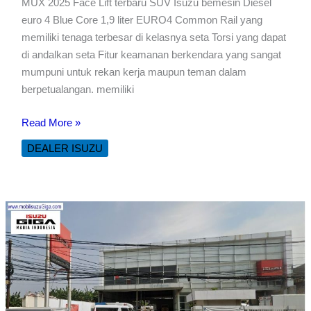
MUX 2025 Face Lift terbaru SUV Isuzu bemesin Diesel
euro 4 Blue Core 1,9 liter EURO4 Common Rail yang
memiliki tenaga terbesar di kelasnya seta Torsi yang dapat
di andalkan seta Fitur keamanan berkendara yang sangat
mumpuni untuk rekan kerja maupun teman dalam
berpetualangan. memiliki
ISUZU
Read More »
Mux
DEALER ISUZU
2025
Face
Lift
terbaru