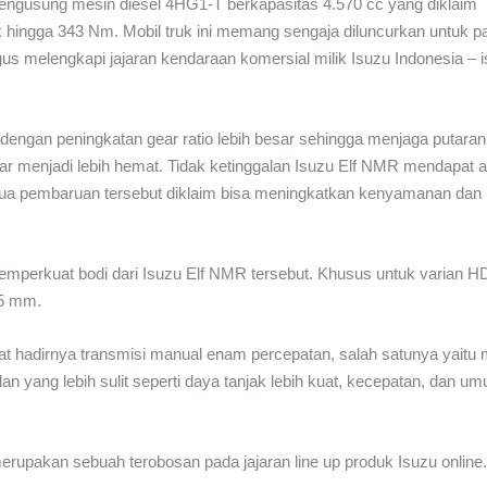
engusung mesin diesel 4HG1-T berkapasitas 4.570 cc yang diklaim
hingga 343 Nm. Mobil truk ini memang sengaja diluncurkan untuk p
s melengkapi jajaran kendaraan komersial milik Isuzu Indonesia – 
engan peningkatan gear ratio lebih besar sehingga menjaga putaran
 menjadi lebih hemat. Tidak ketinggalan Isuzu Elf NMR mendapat a
ua pembaruan tersebut diklaim bisa meningkatkan kenyamanan dan
memperkuat bodi dari Isuzu Elf NMR tersebut. Khusus untuk varian H
,5 mm.
at hadirnya transmisi manual enam percepatan, salah satunya yaitu 
n yang lebih sulit seperti daya tanjak lebih kuat, kecepatan, dan umu
rupakan sebuah terobosan pada jajaran line up produk Isuzu online.