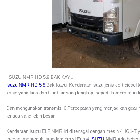
ISUZU NMR HD 5,8 BAK KAYU
Isuzu NMR HD 5,8
Bak Kayu, Kendaraan isuzu jenis collt diesel 
kabin yang luas dan fitur-fitur yang lengkap, seperti kamera mu
Dan mengunakan transmisi 6 Percepatan yang menjadikan gear rat
tenaga yang lebih besar.
Kendaraan isuzu ELF NMR ini di tenagai dengan mesin 4HG1-T yan
medan, memenuhi standard emisi Euro4
ISUZU
NMR Ada beberap