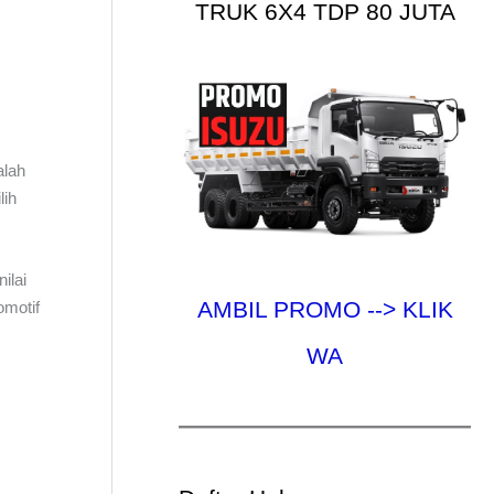
TRUK 6X4 TDP 80 JUTA
alah
lih
ilai
AMBIL PROMO --> KLIK
omotif
WA