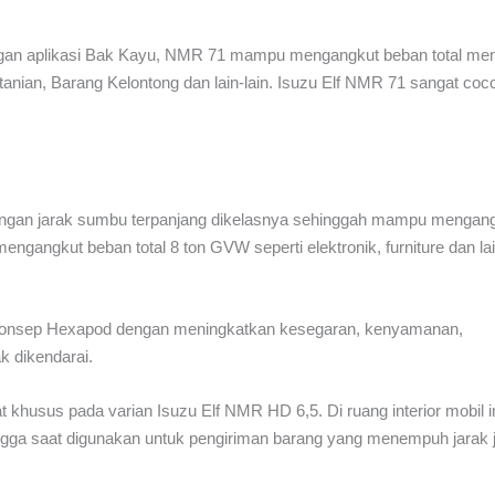
Dengan aplikasi Bak Kayu, NMR 71 mampu mengangkut beban total me
tanian, Barang Kelontong dan lain-lain. Isuzu Elf NMR 71 sangat coc
engan jarak sumbu terpanjang dikelasnya sehinggah mampu mengangk
gangkut beban total 8 ton GVW seperti elektronik, furniture dan lain
 konsep Hexapod dengan meningkatkan kesegaran, kenyamanan,
k dikendarai.
pat khusus pada varian Isuzu Elf NMR HD 6,5. Di ruang interior mobil i
ga saat digunakan untuk pengiriman barang yang menempuh jarak 