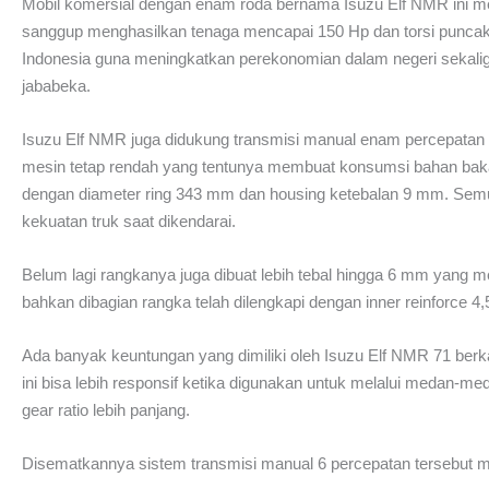
Mobil komersial dengan enam roda bernama Isuzu Elf NMR ini m
sanggup menghasilkan tenaga mencapai 150 Hp dan torsi puncak 
Indonesia guna meningkatkan perekonomian dalam negeri sekaligu
jababeka.
Isuzu Elf NMR juga didukung transmisi manual enam percepatan d
mesin tetap rendah yang tentunya membuat konsumsi bahan bakar
dengan diameter ring 343 mm dan housing ketebalan 9 mm. Sem
kekuatan truk saat dikendarai.
Belum lagi rangkanya juga dibuat lebih tebal hingga 6 mm yang 
bahkan dibagian rangka telah dilengkapi dengan inner reinforce 4
Ada banyak keuntungan yang dimiliki oleh Isuzu Elf NMR 71 berk
ini bisa lebih responsif ketika digunakan untuk melalui medan-meda
gear ratio lebih panjang.
Disematkannya sistem transmisi manual 6 percepatan tersebut me