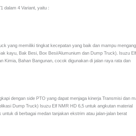
 dalam 4 Variant, yaitu :
uck yang memiliki tingkat kecepatan yang baik dan mampu mengang
i Bak kayu, Bak Besi, Box Besi/Alumunium dan Dump Truck). Isuzu E
an Kimia, Bahan Bangunan, cocok digunakan di jalan raya rata dan
ngkapi dengan side PTO yang dapat menjaga kinerja Transmisi dan 
likasi Dump Truck) Isuzu Elf NMR HD 6,5 untuk angkutan material
 untuk di berbagai medan tanjakan ekstrim atau jalan-jalan berat