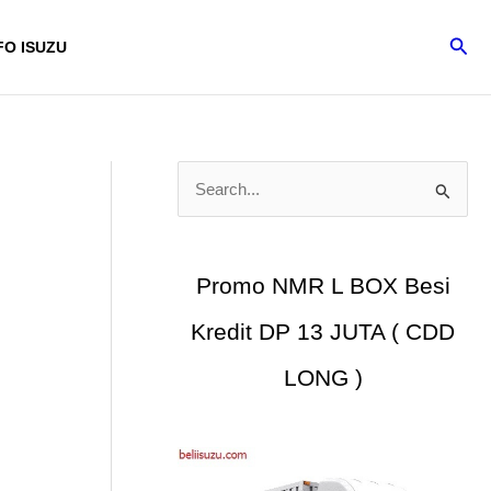
Cari
FO ISUZU
C
a
r
i
Promo NMR L BOX Besi
u
Kredit DP 13 JUTA ( CDD
n
t
LONG )
u
k
: