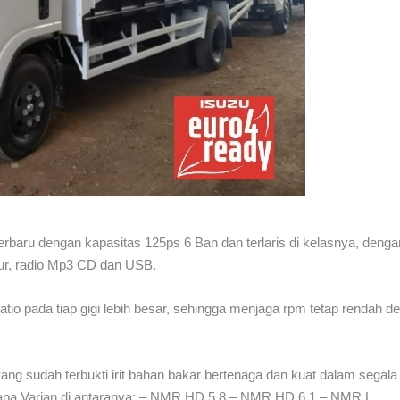
terbaru dengan kapasitas 125ps 6 Ban dan terlaris di kelasnya, denga
ndur, radio Mp3 CD dan USB.
io pada tiap gigi lebih besar, sehingga menjaga rpm tetap rendah d
g sudah terbukti irit bahan bakar bertenaga dan kuat dalam segala
a Varian di antaranya: – NMR HD 5.8 – NMR HD 6.1 – NMR L