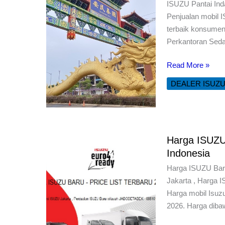
ISUZU Pantai Ind
Penjualan mobil 
terbaik konsume
Perkantoran Seday
ISUZU
Read More »
Pantai
DEALER ISUZ
Indah
Kapuk
Harga ISUZU 
Indonesia
Harga ISUZU Baru
Jakarta , Harga I
Harga mobil Isuz
2026. Harga diba