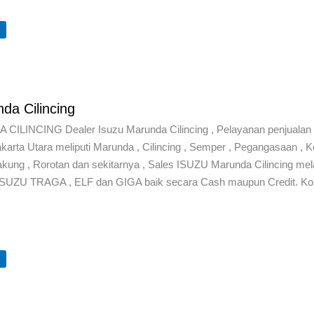
U
da Cilincing
ILINCING Dealer Isuzu Marunda Cilincing , Pelayanan penjualan 
arta Utara meliputi Marunda , Cilincing , Semper , Pegangasaan , Ko
ng , Rorotan dan sekitarnya , Sales ISUZU Marunda Cilincing mel
 ISUZU TRAGA , ELF dan GIGA baik secara Cash maupun Credit. Ko
U