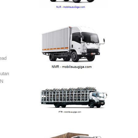
Head
kutan
BN