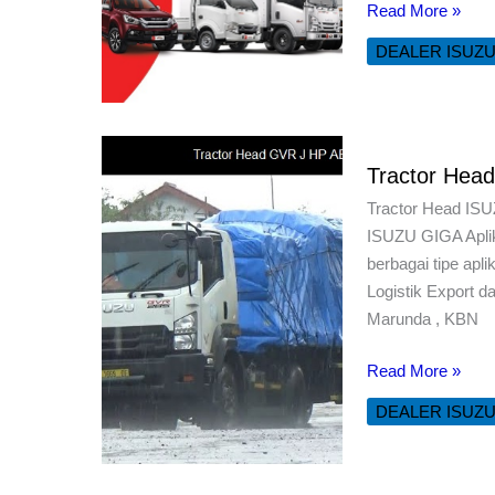
Harga
Read More »
ISUZU
DEALER ISUZ
Baru
2026
–
Price
Tractor Head
List
Resmi
Tractor Head ISUZ
Isuzu
ISUZU GIGA Aplika
Astra
berbagai tipe apl
Motor
Logistik Export 
Indonesia
Marunda , KBN
Tractor
Read More »
Head
DEALER ISUZ
ISUZU
GIGA
Aplikasi