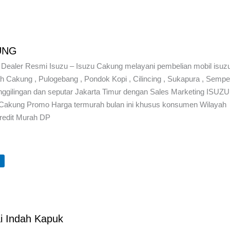
UNG
aler Resmi Isuzu – Isuzu Cakung melayani pembelian mobil isuz
 Cakung , Pulogebang , Pondok Kopi , Cilincing , Sukapura , Semper
ggilingan dan seputar Jakarta Timur dengan Sales Marketing ISUZU
akung Promo Harga termurah bulan ini khusus konsumen Wilayah
redit Murah DP
U
i Indah Kapuk