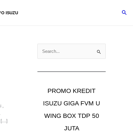
Cari
FO ISUZU
C
a
r
i
u
PROMO KREDIT
n
t
ISUZU GIGA FVM U
 ,
u
WING BOX TDP 50
k
 […]
JUTA
: