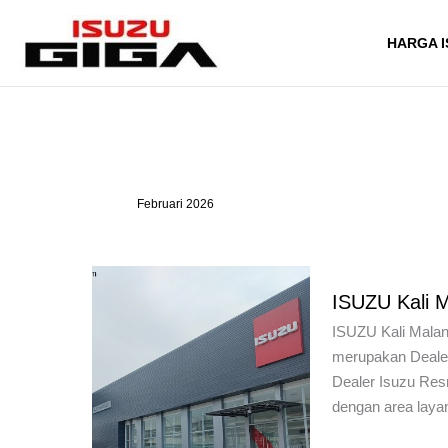
Lewati
ke
HARGA I
konten
Februari 2026
ISUZU Kali M
ISUZU Kali Malang
merupakan Dealer
Dealer Isuzu Res
dengan area laya