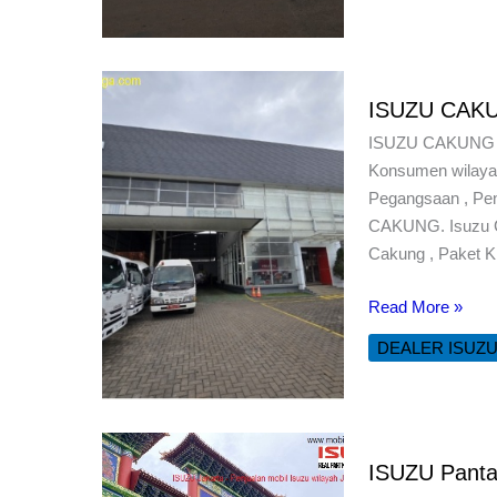
ISUZU CAK
ISUZU CAKUNG De
Konsumen wilayah
Pegangsaan , Pen
CAKUNG. Isuzu C
Cakung , Paket K
ISUZU
Read More »
CAKUNG
DEALER ISUZ
ISUZU Panta