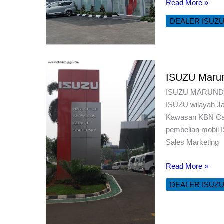
ISUZU
Read More »
Kali
DEALER ISUZ
Malang
Jakarta
Timur
ISUZU Marun
ISUZU MARUNDA C
ISUZU wilayah Jak
Kawasan KBN Caku
pembelian mobil
Sales Marketing
ISUZU
Read More »
Marunda
DEALER ISUZ
Cilincing