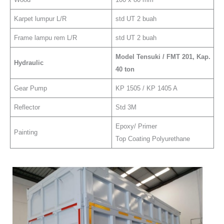
Karpet lumpur L/R
std UT 2 buah
Frame lampu rem L/R
std UT 2 buah
Model Tensuki / FMT 201, Kap.
Hydraulic
40 ton
Gear Pump
KP 1505 / KP 1405 A
Reflector
Std 3M
Epoxy/ Primer
Painting
Top Coating Polyurethane