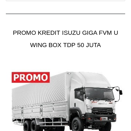
r
i
u
PROMO KREDIT ISUZU GIGA FVM U
n
t
WING BOX TDP 50 JUTA
u
k
: