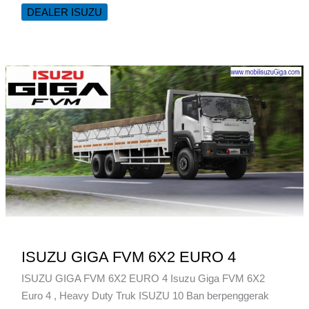
GIGA
DEALER ISUZU
FVZ
6X4
285
PS
ISUZU GIGA FVM 6X2 EURO 4
ISUZU GIGA FVM 6X2 EURO 4 Isuzu Giga FVM 6X2
Euro 4 , Heavy Duty Truk ISUZU 10 Ban berpenggerak