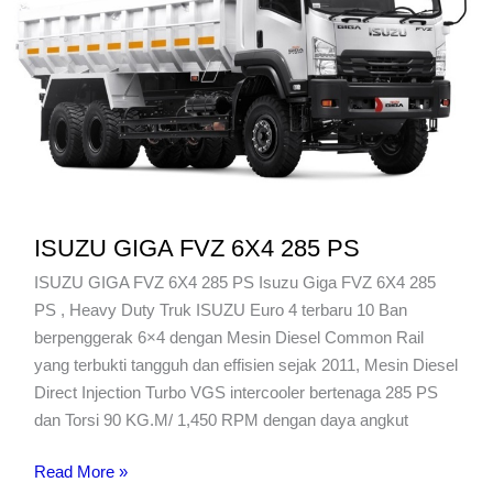
ISUZU GIGA FVZ 6X4 285 PS
ISUZU GIGA FVZ 6X4 285 PS Isuzu Giga FVZ 6X4 285
PS , Heavy Duty Truk ISUZU Euro 4 terbaru 10 Ban
berpenggerak 6×4 dengan Mesin Diesel Common Rail
yang terbukti tangguh dan effisien sejak 2011, Mesin Diesel
Direct Injection Turbo VGS intercooler bertenaga 285 PS
dan Torsi 90 KG.M/ 1,450 RPM dengan daya angkut
ISUZU
Read More »