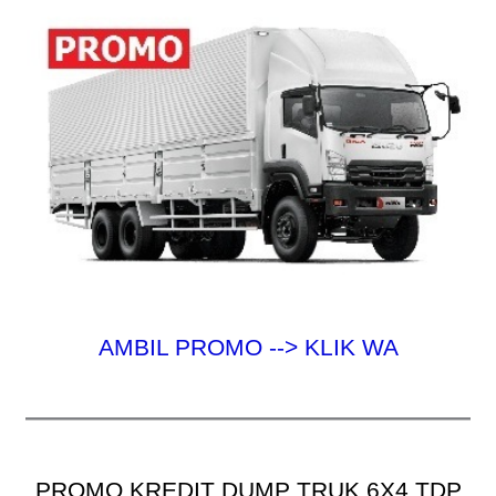
:
AMBIL PROMO --> KLIK WA
PROMO KREDIT DUMP TRUK 6X4 TDP