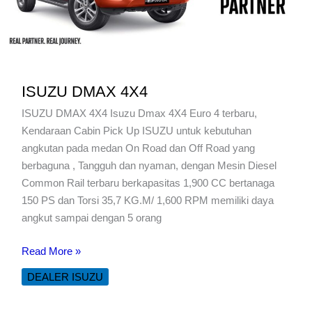
ISUZU DMAX 4X4
ISUZU DMAX 4X4 Isuzu Dmax 4X4 Euro 4 terbaru,
Kendaraan Cabin Pick Up ISUZU untuk kebutuhan
angkutan pada medan On Road dan Off Road yang
berbaguna , Tangguh dan nyaman, dengan Mesin Diesel
Common Rail terbaru berkapasitas 1,900 CC bertanaga
150 PS dan Torsi 35,7 KG.M/ 1,600 RPM memiliki daya
angkut sampai dengan 5 orang
ISUZU
Read More »
DMAX
DEALER ISUZU
4X4