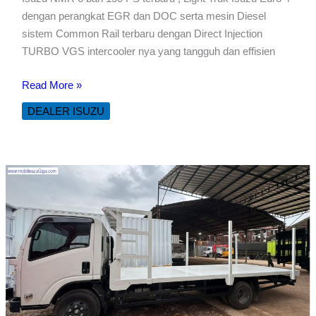
dengan perangkat EGR dan DOC serta mesin Diesel
sistem Common Rail terbaru dengan Direct Injection
TURBO VGS intercooler nya yang tangguh dan effisien
TRUK
Read More »
BAK
DEALER ISUZU
BESI
SENTRAL
ISUZU
NMR
6
BAN
150
PS