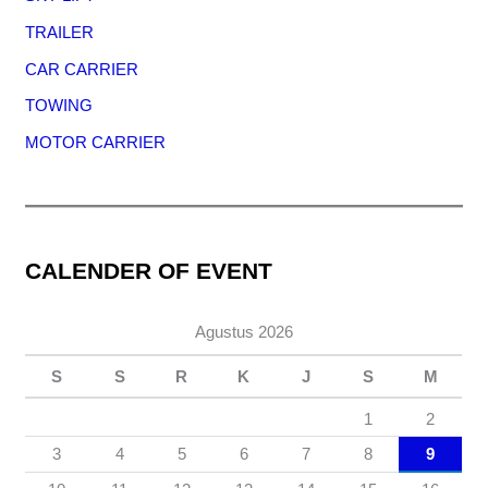
TRAILER
CAR CARRIER
TOWING
MOTOR CARRIER
CALENDER OF EVENT
Agustus 2026
S
S
R
K
J
S
M
1
2
3
4
5
6
7
8
9