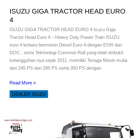
ISUZU GIGA TRACTOR HEAD EURO
4
ISUZU GIGA TRACTOR HEAD EURO 4 Isuzu Giga
Tractor Head Euro 4 – Heavy Duty Power Train ISUZU
euro 4 terbaru bermesin Diesel Euro 4 dengan EGR dan
DOC , serta Tekhnologi Common Rail yang telah terbukti
ketangguhan nya sejak 2011. memiliki Tenaga Mesin mulai
dari 245 PS dan 285 PS serta 350 PS dengan
ISUZU
Read More »
GIGA
DEALER ISUZU
TRACTOR
HEAD
EURO
4