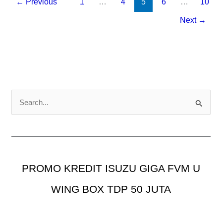
←
Previous
1
…
4
5
6
…
10
Next
→
C
a
r
i
u
PROMO KREDIT ISUZU GIGA FVM U
n
t
WING BOX TDP 50 JUTA
u
k