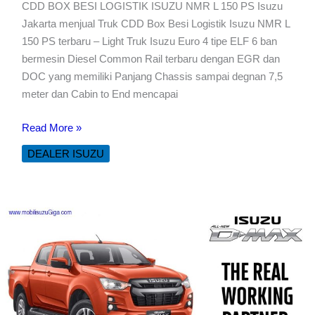
CDD BOX BESI LOGISTIK ISUZU NMR L 150 PS Isuzu
Jakarta menjual Truk CDD Box Besi Logistik Isuzu NMR L
150 PS terbaru – Light Truk Isuzu Euro 4 tipe ELF 6 ban
bermesin Diesel Common Rail terbaru dengan EGR dan
DOC yang memiliki Panjang Chassis sampai degnan 7,5
meter dan Cabin to End mencapai
CDD
Read More »
BOX
DEALER ISUZU
BESI
LOGISTIK
ISUZU
NMR
L
150
PS