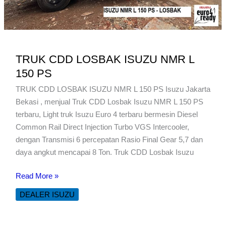
TRUK CDD LOSBAK ISUZU NMR L
150 PS
TRUK CDD LOSBAK ISUZU NMR L 150 PS Isuzu Jakarta
Bekasi , menjual Truk CDD Losbak Isuzu NMR L 150 PS
terbaru, Light truk Isuzu Euro 4 terbaru bermesin Diesel
Common Rail Direct Injection Turbo VGS Intercooler,
dengan Transmisi 6 percepatan Rasio Final Gear 5,7 dan
daya angkut mencapai 8 Ton. Truk CDD Losbak Isuzu
TRUK
Read More »
CDD
DEALER ISUZU
LOSBAK
ISUZU
NMR