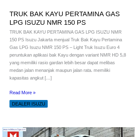
TRUK BAK KAYU PERTAMINA GAS
LPG ISUZU NMR 150 PS
TRUK BAK KAYU PERTAMINA GAS LPG ISUZU NMR
150 PS Isuzu Jakarta menjual Truk Bak Kayu Pertamina
Gas LPG Isuzu NMR 150 PS – Light Truk Isuzu Euro 4
peruntukan aplikasi bak Kayu dengan variant NMR HD 5,8
yang memiliki rasio gardan lebih besar dapat melibas
medan jalan menanjak maupun jalan rata. memiliki
kapasitas angkut […]
TRUK
Read More »
BAK
DEALER ISUZU
KAYU
PERTAMINA
GAS
LPG