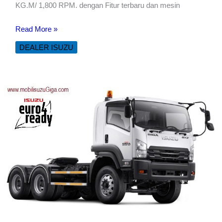
KG.M/ 1,800 RPM. dengan Fitur terbaru dan mesin
ISUZU
Read More »
MUX
DEALER ISUZU
4X4
EURO
4