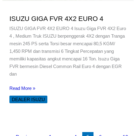
ISUZU GIGA FVR 4X2 EURO 4
ISUZU GIGA FVR 4X2 EURO 4 Isuzu Giga FVR 4X2 Euro
4 , Medium Truk ISUZU berpenggerak 4X2 dengan Tranga
mesin 245 PS serta Torsi besar mencapai 80,5 KGM/
1,450 RPM dan transmisi 6 Tingkat Percepatan yang
memiliki kapasitas angkut mencapai 16 Ton. Isuzu Giga
FVR bermesin Diesel Common Rail Euro 4 dengan EGR
dan
ISUZU
Read More »
GIGA
DEALER ISUZU
FVR
4X2
EURO
4