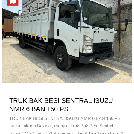
ISUZU
NMR
150
PS
TRUK BAK BESI SENTRAL ISUZU
NMR 6 BAN 150 PS
TRUK BAK BESI SENTRAL ISUZU NMR 6 BAN 150 PS
Isuzu Jakarta Bekasi , menjual Truk Bak Besi Sentral
Isuzu NMR 6 ban 150 PS terbaru , Light Truk Isuzu Euro 4