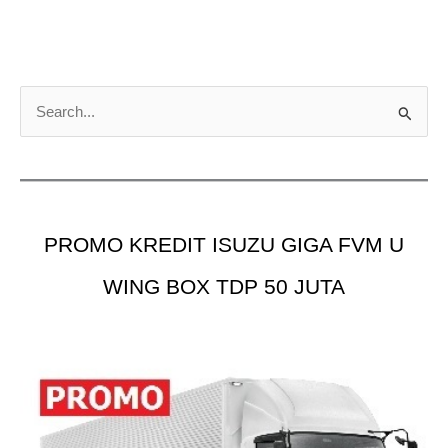
C
a
r
i
u
PROMO KREDIT ISUZU GIGA FVM U
n
t
WING BOX TDP 50 JUTA
u
k
: