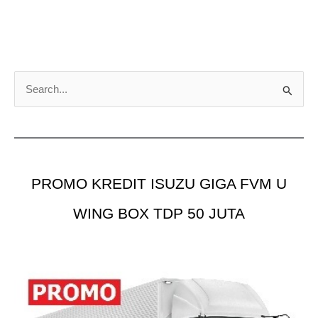
C
a
r
i
u
PROMO KREDIT ISUZU GIGA FVM U
n
t
WING BOX TDP 50 JUTA
u
k
: