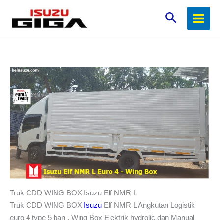
Lewati
Cari
ke
konten
Truk CDD WING BOX Isuzu Elf NMR L
Truk CDD WING BOX
Isuzu
Elf NMR L Angkutan Logistik
euro 4 type 5 ban , Wing Box Elektrik hydrolic dan Manual