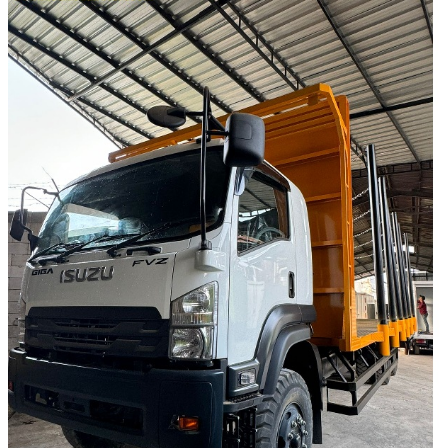
GIGA
FVZ
285
PS