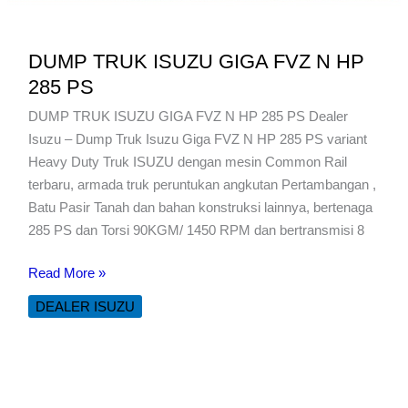
DUMP TRUK ISUZU GIGA FVZ N HP
285 PS
DUMP TRUK ISUZU GIGA FVZ N HP 285 PS Dealer
Isuzu – Dump Truk Isuzu Giga FVZ N HP 285 PS variant
Heavy Duty Truk ISUZU dengan mesin Common Rail
terbaru, armada truk peruntukan angkutan Pertambangan ,
Batu Pasir Tanah dan bahan konstruksi lainnya, bertenaga
285 PS dan Torsi 90KGM/ 1450 RPM dan bertransmisi 8
DUMP
Read More »
TRUK
DEALER ISUZU
ISUZU
GIGA
FVZ
N