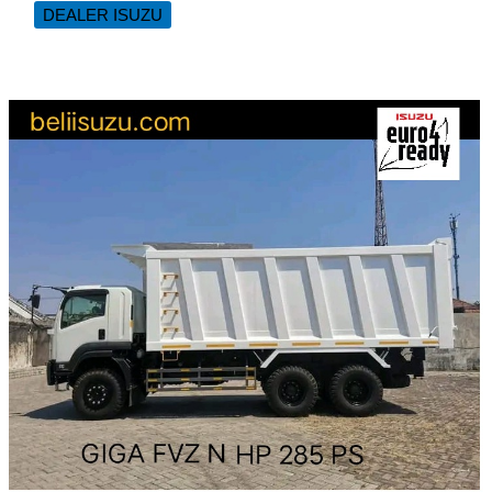
TRUK
DEALER ISUZU
ISUZU
GIGA
FVZ
U
HP
285
PS