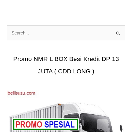
HP
285
PS
C
a
r
i
Promo NMR L BOX Besi Kredit DP 13
u
JUTA ( CDD LONG )
n
t
u
k
: