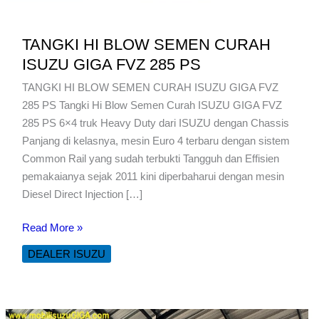
TANGKI HI BLOW SEMEN CURAH
ISUZU GIGA FVZ 285 PS
TANGKI HI BLOW SEMEN CURAH ISUZU GIGA FVZ
285 PS Tangki Hi Blow Semen Curah ISUZU GIGA FVZ
285 PS 6×4 truk Heavy Duty dari ISUZU dengan Chassis
Panjang di kelasnya, mesin Euro 4 terbaru dengan sistem
Common Rail yang sudah terbukti Tangguh dan Effisien
pemakaianya sejak 2011 kini diperbaharui dengan mesin
Diesel Direct Injection […]
TANGKI
Read More »
HI
DEALER ISUZU
BLOW
SEMEN
CURAH
ISUZU