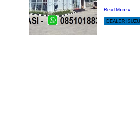
ISUZU
Read More »
BEKASI
DEALER ISUZ