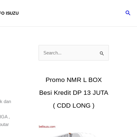
Cari
FO ISUZU
C
a
r
i
Promo NMR L BOX
u
Besi Kredit DP 13 JUTA
n
uk dan
t
( CDD LONG )
u
IGA ,
k
utar
: