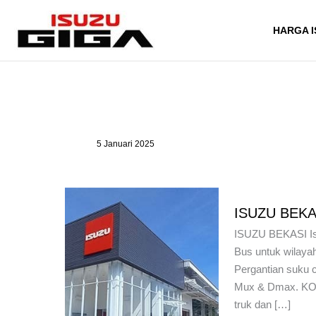
Lewati
ke
HARGA I
konten
5 Januari 2025
ISUZU BEKA
ISUZU BEKASI Isu
Bus untuk wilayah
Pergantian suku c
Mux & Dmax. KO
truk dan […]