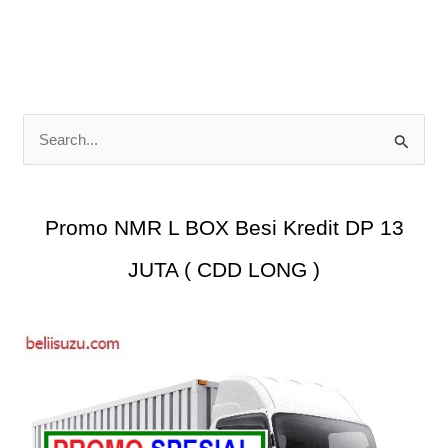
KREDIT
MURAH
DP
10
JUTA
C
a
r
i
Promo NMR L BOX Besi Kredit DP 13
u
JUTA ( CDD LONG )
n
t
u
k
: