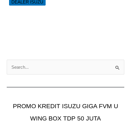
DEALER ISUZU
ISUZU
TRAGA
EURO
4
C
a
r
i
u
PROMO KREDIT ISUZU GIGA FVM U
n
t
WING BOX TDP 50 JUTA
u